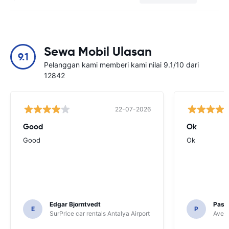
Sewa Mobil Ulasan
9.1
Pelanggan kami memberi kami nilai 9.1/10 dari
12842
22-07-2026
Good
Ok
Good
Ok
Edgar Bjorntvedt
Pasc
E
P
SurPrice car rentals Antalya Airport
Avec 