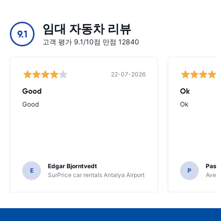
임대 자동차 리뷰
9.1
고객 평가 9.1/10점 만점 12840
22-07-2026
Good
Ok
Good
Ok
Edgar Bjorntvedt
Pasc
E
P
SurPrice car rentals Antalya Airport
Avec 