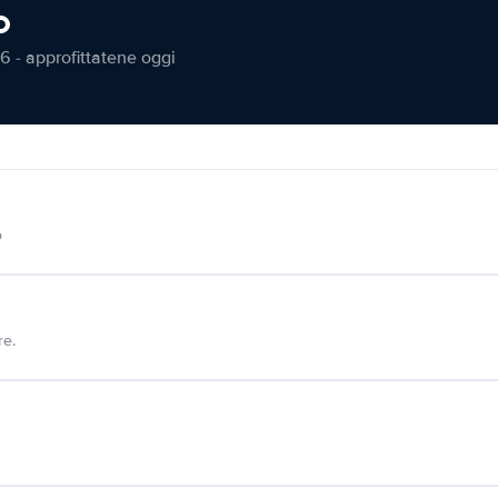
o
6 - approfittatene oggi
o
re.