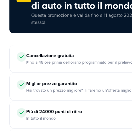
di auto in tutto il mond
Questa promozione è valida fino a 11 agosto 202
stesso!
Cancellazione
gratuita
Fino a 48 ore prima dell'orario programmato per il preliev
Miglior prezzo garantito
Hai trovato un prezzo migliore? Ti faremo un'offerta miglio
Più di 24000
punti di ritiro
In tutto il mondo