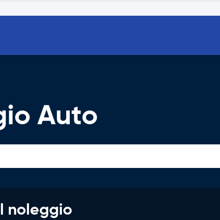
io Auto
l noleggio