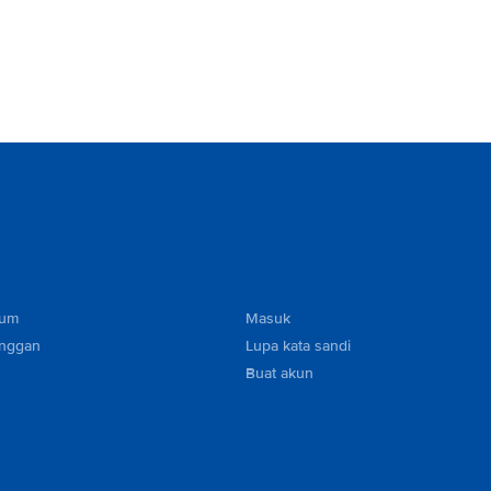
mum
Masuk
anggan
Lupa kata sandi
Buat akun