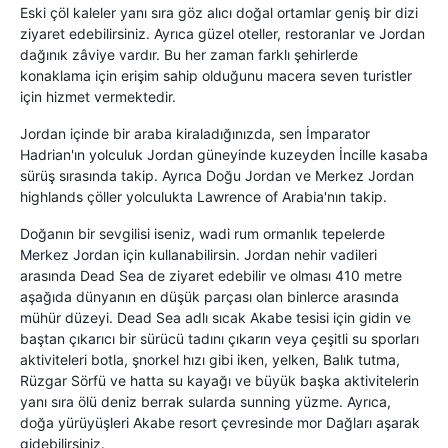
Eski çöl kaleler yanı sıra göz alıcı doğal ortamlar geniş bir dizi
ziyaret edebilirsiniz. Ayrıca güzel oteller, restoranlar ve Jordan
dağınık zâviye vardır. Bu her zaman farklı şehirlerde
konaklama için erişim sahip olduğunu macera seven turistler
için hizmet vermektedir.
Jordan içinde bir araba kiraladığınızda, sen İmparator
Hadrian'ın yolculuk Jordan güneyinde kuzeyden İncille kasaba
sürüş sırasında takip. Ayrıca Doğu Jordan ve Merkez Jordan
highlands çöller yolculukta Lawrence of Arabia'nın takip.
Doğanın bir sevgilisi iseniz, wadi rum ormanlık tepelerde
Merkez Jordan için kullanabilirsin. Jordan nehir vadileri
arasında Dead Sea de ziyaret edebilir ve olması 410 metre
aşağıda dünyanın en düşük parçası olan binlerce arasında
mühür düzeyi. Dead Sea adlı sıcak Akabe tesisi için gidin ve
baştan çıkarıcı bir sürücü tadını çıkarın veya çeşitli su sporları
aktiviteleri botla, şnorkel hızı gibi iken, yelken, Balık tutma,
Rüzgar Sörfü ve hatta su kayağı ve büyük başka aktivitelerin
yanı sıra ölü deniz berrak sularda sunning yüzme. Ayrıca,
doğa yürüyüşleri Akabe resort çevresinde mor Dağları aşarak
gidebilirsiniz.