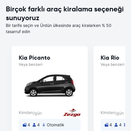
Birçok farklı araç kiralama seçeneği
sunuyoruz
Bir tarife seçin ve Ürdün ülkesinde araç kiralarken % 50
tasarruf edin
Kia Picanto
Kia Rio
Veya benzeri
Veya benzeri
Kimden
Kimden
/gün
/gün
4
4
Otomatik
4
4
E