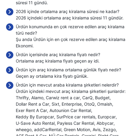
süresi 11 gündü.
2026 içinde ortalama araç kiralama süresi ne kadar?
2026 içindeki ortalama araç kiralama süresi 11 gündür.
Ürdün konumunda en çok rezerve edilen araç kiralama
türü nedir?
Şu anda Ürdün için en çok rezerve edilen araç kiralama
Ekonomi.
Ürdün içerisinde araç kiralama fiyatı nedir?
Ortalama araç kiralama fiyatı geçen ay
idi.
Ürdün için araç kiralama ortalama günlük fiyatı nedir?
Geçen ay ortalama kira fiyatı
günlük.
Ürdün için mevcut araba kiralama şirketleri nelerdir?
Ürdün içindeki mevcut araç kiralama şirketleri şunlardır:
Thrifty
Alamo
Carwiz rent a car
CarQ
Budget
Dollar Rent a Car
Sixt
Enterprise
OtoQ
Omaish
Exer Rent A Car
Autounion Car Rental
Keddy By Europcar
SurPrice car rentals
Europcar
U-Save Auto Rental
Payless Car Rental
Abbycar
wheego
addCarRental
Green Motion
Avis
Zezgo
ACE Rent A Car
NÜ Car Rentals
Cargini
Right Cars