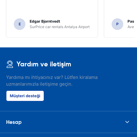
Edgar Bjorntvedt
Pasc
E
P
SurPrice car rentals Antalya Airport
Avec 
Yardım ve iletişim
Yardıma mı ihtiyacınız var? Lütfen kiralama
uzmanlarımızla iletişime geçin.
Müşteri desteği
Hesap