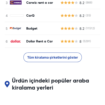
Carwiz rent a car
8.2
(866)
CarQ
8.2
(35)
Budget
8.2
(11512)
Dollar Rent a Car
8
(5291)
Tüm kiralama şirketlerini göster
Ürdün içindeki popüler araba
kiralama yerleri