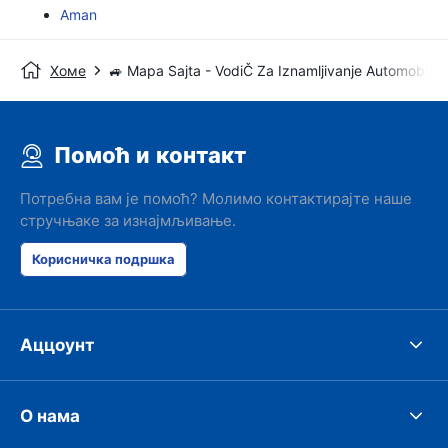
Aman
Хоме
🚙 Mapa Sajta - VodiČ Za Iznamljivanje Automobila
Помоћ и контакт
Потребна вам је помоћ? Молимо контактирајте наше
стручњаке за изнајмљивање.
Корисничка подршка
Аццоунт
О нама