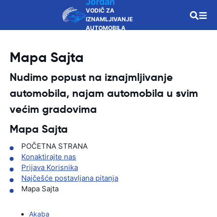
Jordan
VODIČ ZA
IZNAMLJIVANJE
AUTOMOBILA
Mapa Sajta
Nudimo popust na iznajmljivanje
automobila, najam automobila u svim
većim gradovima
Mapa Sajta
POČETNA STRANA
Konaktirajte nas
Prijava Korisnika
Najčešće postavljana pitanja
Mapa Sajta
Akaba