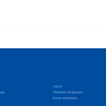
Log-in
ung
Passwort vergessen
Konto einrichten