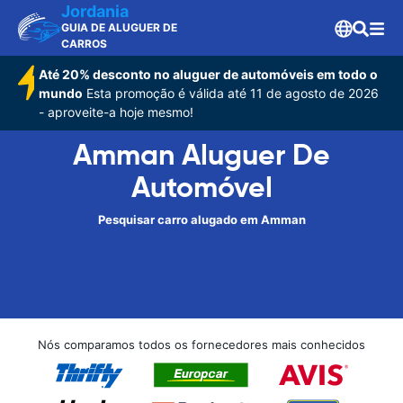
Jordania
GUIA DE ALUGUER DE
CARROS
Até 20% desconto no aluguer de automóveis em todo o
mundo
Esta promoção é válida até 11 de agosto de 2026
- aproveite-a hoje mesmo!
Amman Aluguer De
Automóvel
Pesquisar carro alugado em Amman
Nós comparamos todos os fornecedores mais conhecidos