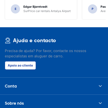
Edgar Bjorntvedt
Pasc
E
P
SurPrice car rentals Antalya Airport
Avec 
Ajuda e contacto
Precisa de ajuda? Por favor, contacte os nossos
especialistas em aluguer de carro.
Apoio ao cliente
Conta
Sobre nós