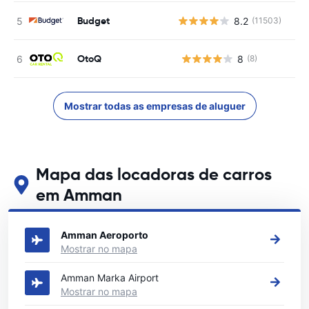
Budget
8.2
(11503)
OtoQ
8
(8)
N
Mostrar todas as empresas de aluguer
Mapa das locadoras de carros
em Amman
Veja nossos principais locais de aluguel de carros em Amman
Amman Aeroporto
Mostrar no mapa
Amman Marka Airport
Mostrar no mapa