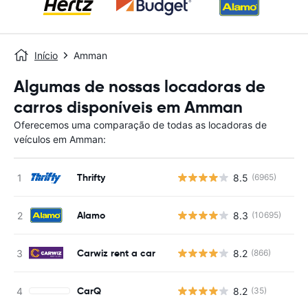
Início
Amman
Algumas de nossas locadoras de
carros disponíveis em Amman
Oferecemos uma comparação de todas as locadoras de
veículos em Amman:
Thrifty
8.5
(6965)
Alamo
8.3
(10695)
Carwiz rent a car
8.2
(866)
CarQ
8.2
(35)