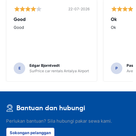
22-07-2026
Good
Ok
Good
Ok
Edgar Bjorntvedt
Pasc
E
P
SurPrice car rentals Antalya Airport
Avec 
Bantuan dan hubungi
Perlukan bantuan? Sila hubungi pakar sewa kami.
Sokongan pelanggan