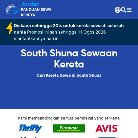
Jordan
PANDUAN SEWA
KERETA
Diskaun sehingga 20% untuk kereta sewa di seluruh
dunia
Promosi ini sah sehingga 11 Ogos 2026 -
manfaatkannya hari ini!
South Shuna Sewaan
Kereta
Cari Kereta Sewa di South Shuna
Kami membandingkan semua pembekal yang terkenal