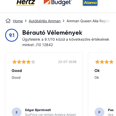
Home
Autóbérlés Amman
Amman Queen Alia Repülőtér
Bérautó Vélemények
9.1
Ügyfeleink a 9.1/10 közül a következőre értékelnek
minket: /10 12842
22-07-2026
Good
Ok
Good
Ok
Edgar Bjorntvedt
Pasc
E
P
SurPrice car rentals Antalya Airport
Avec 