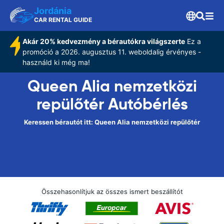
Jordánia
CAR RENTAL GUIDE
Akár 20% kedvezmény a bérautókra világszerte
Ez a
promóció a 2026. augusztus 11. weboldalig érvényes -
használd ki még ma!
Queen Alia nemzetközi
repülőtér Autóbérlés
Keressen bérautót itt: Queen Alia nemzetközi repülőtér
Összehasonlítjuk az összes ismert beszállítót