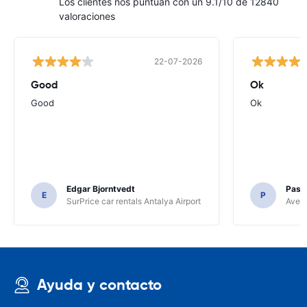
Los clientes nos puntúan con un 9.1/10 de 12840
valoraciones
22-07-2026
Good
Ok
Good
Ok
Edgar Bjorntvedt
Pasc
E
P
SurPrice car rentals Antalya Airport
Avec 
Ayuda y contacto